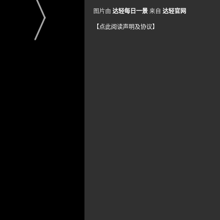
图片由
达轻每日一景
来自
达轻官网
【点此阅读声明及协议】