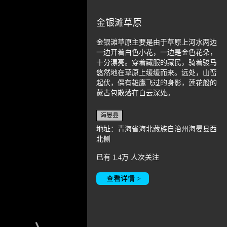
金银滩草原
金银滩草原主要是由于草原上河水两边
一边开着白色小花，一边是金色花朵，
十分漂亮。穿着藏服的藏民，骑着骏马
悠然地在草原上缓缓而来。远处，山峦
起伏，偶有雄鹰飞过的身影，莲花般的
蒙古包散落在白云深处。
海晏县
地址：青海省海北藏族自治州海晏县西
北侧
已有
1.4万
人次关注
查看详情 >