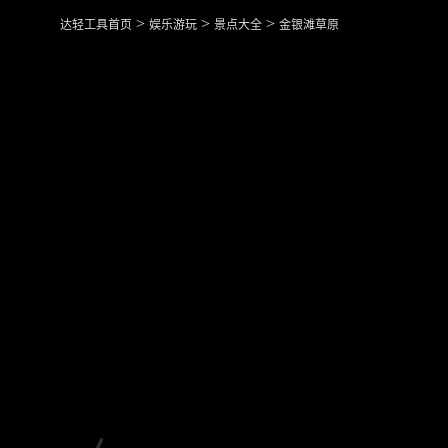
>
>
>
达轻工具首页
娱乐游玩
景点大全
金银滩草原