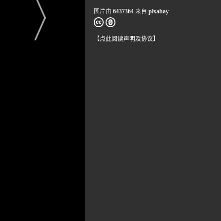
图片由
6437364
来自
pixabay
【点此阅读声明及协议】