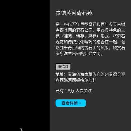
贵德黄河奇石苑
是一座以万年巨型奇石和百年参天古树
点缀其间的奇石公园，用各具特色的三
苑（裸苑、诗苑、磨苑）形式，将奇石
观赏和传统文化精巧的结合在一起，领
略到千奇百怪的古石头的风采，欣赏石
头所滋生出来的灿烂文明。
贵德县
地址：青海省海南藏族自治州贵德县迎
宾西路河西镇格尔加村
已有
1.5万
人次关注
查看详情 >