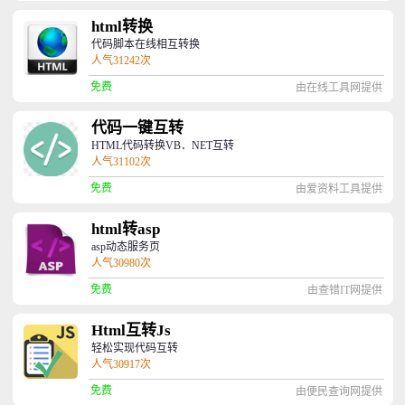
html转换
代码脚本在线相互转换
人气31242次
免费
由在线工具网提供
代码一键互转
HTML代码转换VB．NET互转
人气31102次
免费
由爱资料工具提供
html转asp
asp动态服务页
人气30980次
免费
由查错IT网提供
Html互转Js
轻松实现代码互转
人气30917次
免费
由便民查询网提供