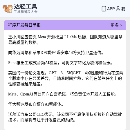
达轻工具
APP
我
工具和图表大全
程序开发每日简报
更多 >
王小川回应套壳 Meta 开源模型 LLaMa 质疑：团队知道从哪里拿
最高质量的数据。
向华为鸿蒙和苹果iOS看齐!曝安卓14将支持卫星通信。
Suno推出生成式音频AI模型，可将文字转化为歌词和音乐。
美国的一份论文发现，GPT－3．5和GPT－4的性能和行为在这两
个版本中存在显著差异，且随着时间推移，它们在某些任务上的
性能变得越来越差。
Meta、OpenAI等公司向白宫承诺，将负责任地开发人工智能。
华大智造发布自博弈AI智能体。
沃尔沃汽车公司CEO表示，该公司不打算使用特斯拉的自动驾驶
技术，而是将专注于开发自己的系统。