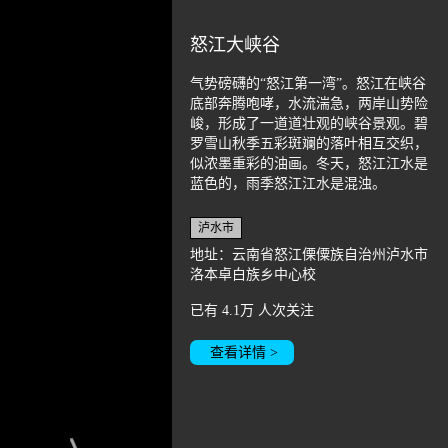
怒江大峡谷
气势磅礴的“怒江第一湾”。怒江在峡谷
底部奔腾咆哮，水流湍急，两岸山势险
峻，形成了一道道壮观的峡谷景观。碧
罗雪山秋季五彩斑斓的落叶相互交织，
似浓墨重彩的油画。冬天，怒江江水是
蓝色的，雨季怒江江水是混浊。
泸水市
地址：云南省怒江傈僳族自治州泸水市
洛本卓白族乡中心校
已有
4.1万
人次关注
查看详情 >