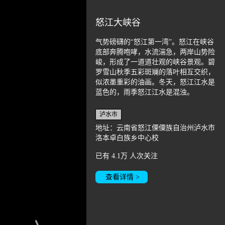
怒江大峡谷
气势磅礴的“怒江第一湾”。怒江在峡谷
底部奔腾咆哮，水流湍急，两岸山势险
峻，形成了一道道壮观的峡谷景观。碧
罗雪山秋季五彩斑斓的落叶相互交织，
似浓墨重彩的油画。冬天，怒江江水是
蓝色的，雨季怒江江水是混浊。
泸水市
地址：云南省怒江傈僳族自治州泸水市
洛本卓白族乡中心校
已有
4.1万
人次关注
查看详情 >