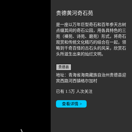
贵德黄河奇石苑
是一座以万年巨型奇石和百年参天古树
点缀其间的奇石公园，用各具特色的三
苑（裸苑、诗苑、磨苑）形式，将奇石
观赏和传统文化精巧的结合在一起，领
略到千奇百怪的古石头的风采，欣赏石
头所滋生出来的灿烂文明。
贵德县
地址：青海省海南藏族自治州贵德县迎
宾西路河西镇格尔加村
已有
1.5万
人次关注
查看详情 >