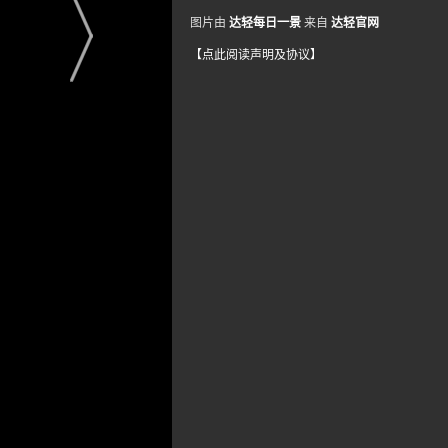
图片由
达轻每日一景
来自
达轻官网
【点此阅读声明及协议】