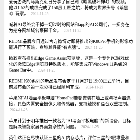
爱玩游戏的马斯克近日分享了自己刷《暗黑破坏神4》的视频，
他以1:52的成绩完成了150层工匠之坑，将成为世界头号《暗黑
4》玩家。
2024-11-25
喊着AI最终会干掉一切过时的网站和app的AI公司们，一扭身在
为抢夺网址域名豪掷千金。
2024-11-25
REDMI品牌今日通过官方微博对即将推出的K80Pro手机的影像功
能进行了预热，宣称其性能“有点猛”。
2024-11-25
微软宣布推出Edge Game Assist预览版，这是一个专为PC游戏优
化的微软Edge浏览器特殊版本，能够集成在Windows 11系统的
Game Bar中。
2024-11-25
REDMI K80系列的新品发布会定于11月27日19:00正式举行，目
前发布会的第一次彩排已经顺利完成。
2024-11-25
苹果的“AI墙面平板电脑”HomePad能够安装在墙上或与扬声器连
接，具备内置安全摄像头和传感器，支持触摸和语音双重控制。
2024-11-25
苹果计划于明年推出一款名为“AI墙面平板电脑”的新设备，目标
是解决智能家居界面复杂性的问题。
2024-11-25
英伟达正在尽快认证三星的AI内存芯片，评估三星的8层堆叠和