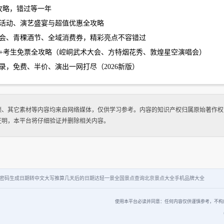
玩攻略，错过等一年
定活动、演艺盛宴与超值优惠全攻略
赛马会、青稞酒节、全域消费券，精彩亮点不容错过
活动+考生免票全攻略（崆峒武术大会、方特烟花秀、敦煌星空演唱会）
录，免费、半价、演出一网打尽（2026新版）
频、其它素材等内容均来自网络媒体，仅供学习参考。内容的知识产权归属原始著作权
证明，本平台将仔细验证并删除相关内容。
密码生成
日期转中文大写
推算几天后的日期
达轻一景
全国景点查询
北京景点大全
手机品牌大全
使用本平台必读并同意：任何内容仅供谨慎参考，不构