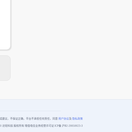
成建议，不保证正确，平台不承担任何责任，同意
用户协议
及
隐私政策
© 达轻科技 版权所有 增值电信业务经营许可证 ICP备
沪B2-20050023-3