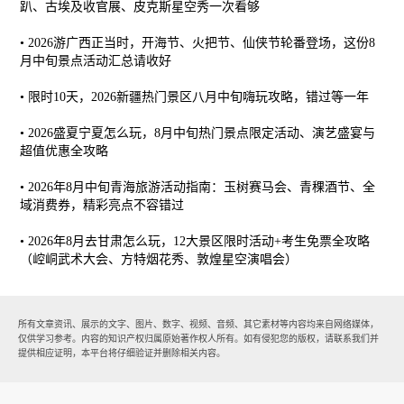
趴、古埃及收官展、皮克斯星空秀一次看够
•
2026游广西正当时，开海节、火把节、仙侠节轮番登场，这份8
月中旬景点活动汇总请收好
•
限时10天，2026新疆热门景区八月中旬嗨玩攻略，错过等一年
•
2026盛夏宁夏怎么玩，8月中旬热门景点限定活动、演艺盛宴与
超值优惠全攻略
•
2026年8月中旬青海旅游活动指南：玉树赛马会、青稞酒节、全
域消费券，精彩亮点不容错过
•
2026年8月去甘肃怎么玩，12大景区限时活动+考生免票全攻略
（崆峒武术大会、方特烟花秀、敦煌星空演唱会）
所有文章资讯、展示的文字、图片、数字、视频、音频、其它素材等内容均来自网络媒体，
仅供学习参考。内容的知识产权归属原始著作权人所有。如有侵犯您的版权，请联系我们并
提供相应证明，本平台将仔细验证并删除相关内容。